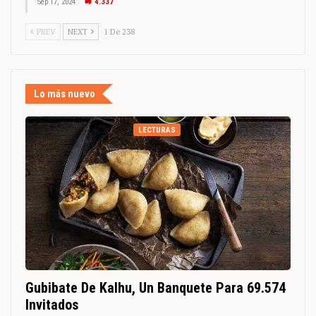
Sep 17, 2024
4.337
PREV
NEXT
1 De 238
Lo más nuevo
LECTURAS
Gubibate De Kalhu, Un Banquete Para 69.574
Invitados