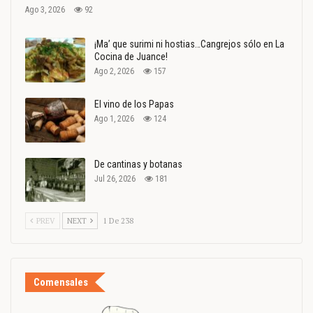
Ago 3, 2026
92
¡Ma’ que surimi ni hostias…Cangrejos sólo en La
Cocina de Juance!
Ago 2, 2026
157
El vino de los Papas
Ago 1, 2026
124
De cantinas y botanas
Jul 26, 2026
181
PREV
NEXT
1 De 238
Comensales