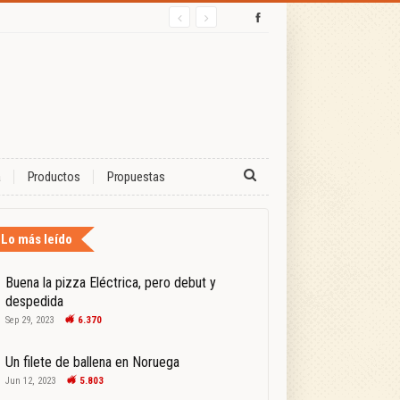
a
Productos
Propuestas
Lo más leído
Buena la pizza Eléctrica, pero debut y
despedida
Sep 29, 2023
6.370
Un filete de ballena en Noruega
Jun 12, 2023
5.803