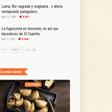
Luma, flor sagrada y originaria… y ahora
restaurante patagónico
Mar 27, 2024
4.811
La fugazzeta es inocente, no así sus
hacedores de El Cuartito
Sep 17, 2024
4.336
PREV
NEXT
1 De 238
Lo más nuevo
LECTURAS