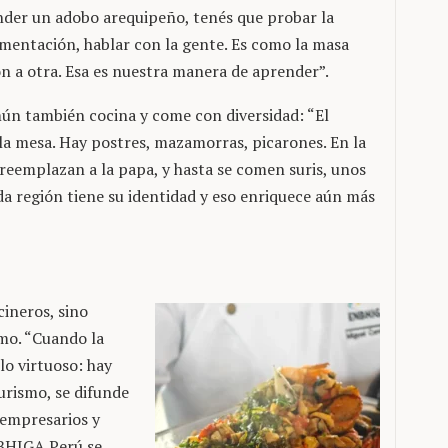
der un adobo arequipeño, tenés que probar la
ermentación, hablar con la gente. Es como la masa
n a otra. Esa es nuestra manera de aprender”.
omún también cocina y come con diversidad: “El
a mesa. Hay postres, mazamorras, picarones. En la
o reemplazan a la papa, y hasta se comen suris, unos
da región tiene su identidad y eso enriquece aún más
ineros, sino
mo. “Cuando la
o virtuoso: hay
turismo, se difunde
 empresarios y
BHIGA Perú se