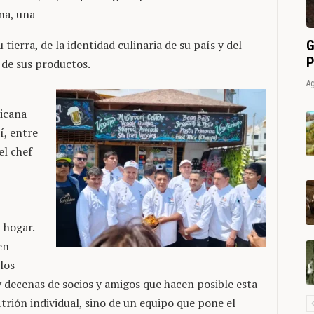
na, una
G
ierra, de la identidad culinaria de su país y del
P
 de sus productos.
Ag
icana
í, entre
el chef
n
 hogar.
en
los
decenas de socios y amigos que hacen posible esta
itrión individual, sino de un equipo que pone el