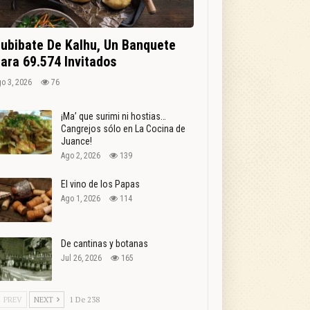
ubibate De Kalhu, Un Banquete
ara 69.574 Invitados
o 3, 2026
76
¡Ma’ que surimi ni hostias…
Cangrejos sólo en La Cocina de
Juance!
Ago 2, 2026
139
El vino de los Papas
Ago 1, 2026
114
De cantinas y botanas
Jul 26, 2026
165
PREV
NEXT
1 De 238