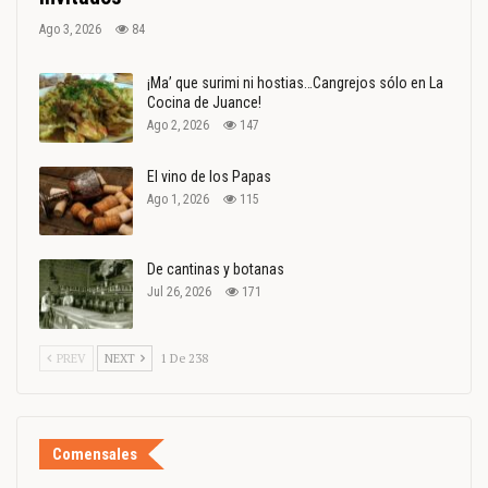
Ago 3, 2026
84
¡Ma’ que surimi ni hostias…Cangrejos sólo en La
Cocina de Juance!
Ago 2, 2026
147
El vino de los Papas
Ago 1, 2026
115
De cantinas y botanas
Jul 26, 2026
171
PREV
NEXT
1 De 238
Comensales