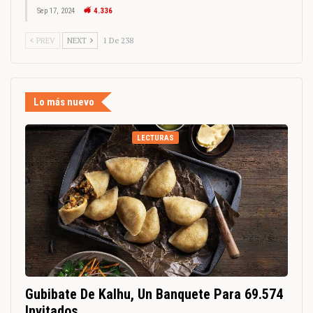
Sep 17, 2024
4.336
PREV
NEXT
1 De 238
Lo más nuevo
LECTURAS
Gubibate De Kalhu, Un Banquete Para 69.574
Invitados