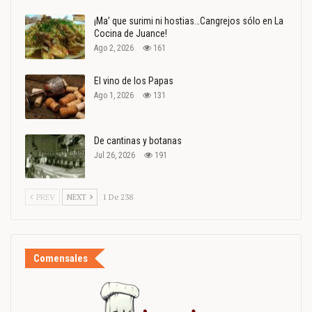
¡Ma’ que surimi ni hostias…Cangrejos sólo en La
Cocina de Juance!
Ago 2, 2026
161
El vino de los Papas
Ago 1, 2026
131
De cantinas y botanas
Jul 26, 2026
191
PREV
NEXT
1 De 238
Comensales