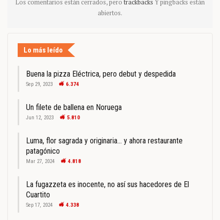
Los comentarios están cerrados, pero
trackbacks
Y pingbacks están
abiertos.
Lo más leído
Buena la pizza Eléctrica, pero debut y despedida
Sep 29, 2023
6.374
Un filete de ballena en Noruega
Jun 12, 2023
5.810
Luma, flor sagrada y originaria… y ahora restaurante
patagónico
Mar 27, 2024
4.818
La fugazzeta es inocente, no así sus hacedores de El
Cuartito
Sep 17, 2024
4.338