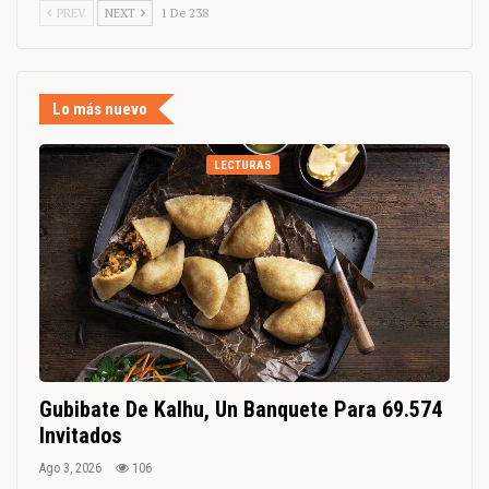
PREV
NEXT
1 De 238
Lo más nuevo
LECTURAS
Gubibate De Kalhu, Un Banquete Para 69.574
Invitados
Ago 3, 2026
106