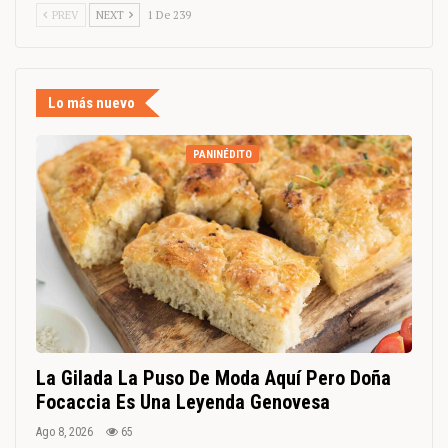
PREV
NEXT
1 De 239
Lo más nuevo
PANINÉDITO
La Gilada La Puso De Moda Aquí Pero Doña
Focaccia Es Una Leyenda Genovesa
Ago 8, 2026
65