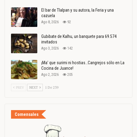
El bar de Tlalpan y su autora, la Feria y una
cazuela
Ago 8, 2026
92
Gubibate de Kalhu, un banquete para 69.574
invitados
Ago 3, 2026
142
¡Ma’ que surimi ni hostias…Cangrejos sólo en La
Cocina de Juance!
Ago 2, 2026
205
PREV
NEXT
1 De 239
Comensales