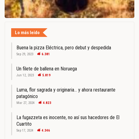
Lo más leído
Buena la pizza Eléctrica, pero debut y despedida
Sep 29, 2023
6.381
Un filete de ballena en Noruega
Jun 12, 2023
5.819
Luma, flor sagrada y originaria… y ahora restaurante
patagónico
Mar 27, 2024
4.823
La fugazzeta es inocente, no así sus hacedores de El
Cuartito
Sep 17, 2024
4.346