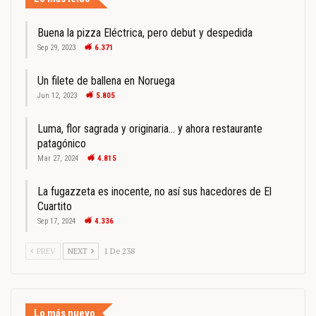
Buena la pizza Eléctrica, pero debut y despedida
Sep 29, 2023
6.371
Un filete de ballena en Noruega
Jun 12, 2023
5.805
Luma, flor sagrada y originaria… y ahora restaurante
patagónico
Mar 27, 2024
4.815
La fugazzeta es inocente, no así sus hacedores de El
Cuartito
Sep 17, 2024
4.336
PREV
NEXT
1 De 238
Lo más nuevo