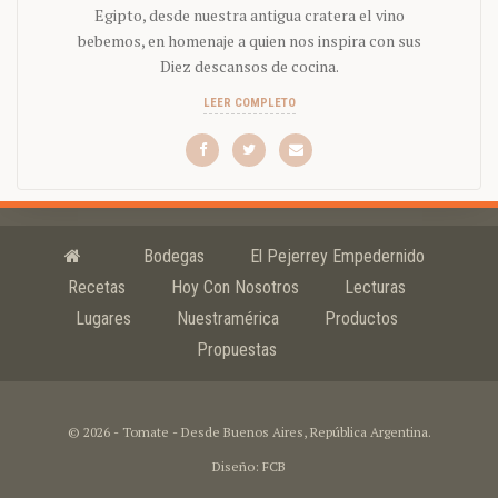
Egipto, desde nuestra antigua cratera el vino
bebemos, en homenaje a quien nos inspira con sus
Diez descansos de cocina.
LEER COMPLETO
Bodegas
El Pejerrey Empedernido
Recetas
Hoy Con Nosotros
Lecturas
Lugares
Nuestramérica
Productos
Propuestas
© 2026 - Tomate - Desde Buenos Aires, República Argentina.
Diseño: FCB