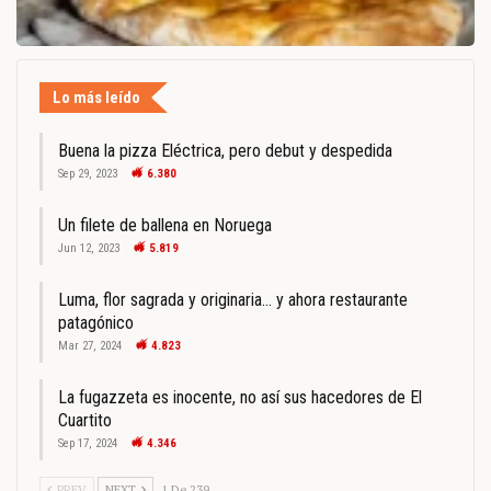
Lo más leído
Buena la pizza Eléctrica, pero debut y despedida
Sep 29, 2023
6.380
Un filete de ballena en Noruega
Jun 12, 2023
5.819
Luma, flor sagrada y originaria… y ahora restaurante
patagónico
Mar 27, 2024
4.823
La fugazzeta es inocente, no así sus hacedores de El
Cuartito
Sep 17, 2024
4.346
PREV
NEXT
1 De 239