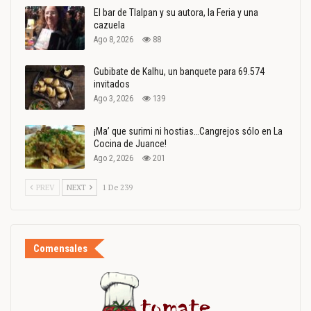
El bar de Tlalpan y su autora, la Feria y una
cazuela
Ago 8, 2026
88
Gubibate de Kalhu, un banquete para 69.574
invitados
Ago 3, 2026
139
¡Ma’ que surimi ni hostias…Cangrejos sólo en La
Cocina de Juance!
Ago 2, 2026
201
PREV
NEXT
1 De 239
Comensales