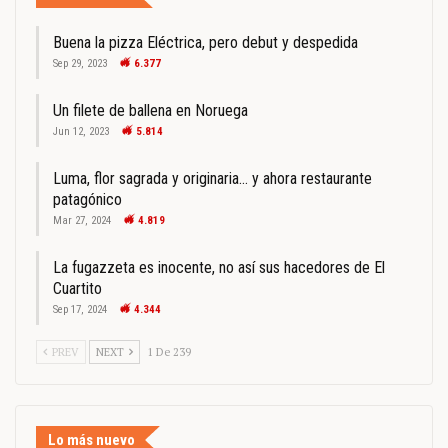
Buena la pizza Eléctrica, pero debut y despedida
Sep 29, 2023
6.377
Un filete de ballena en Noruega
Jun 12, 2023
5.814
Luma, flor sagrada y originaria… y ahora restaurante
patagónico
Mar 27, 2024
4.819
La fugazzeta es inocente, no así sus hacedores de El
Cuartito
Sep 17, 2024
4.344
PREV
NEXT
1 De 239
Lo más nuevo