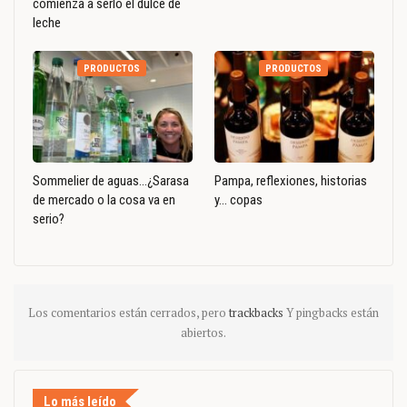
comienza a serlo el dulce de
leche
PRODUCTOS
PRODUCTOS
Sommelier de aguas…¿Sarasa
Pampa, reflexiones, historias
de mercado o la cosa va en
y… copas
serio?
Los comentarios están cerrados, pero
trackbacks
Y pingbacks están
abiertos.
Lo más leído