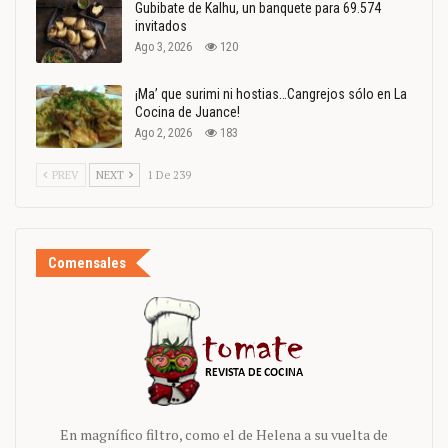
Gubibate de Kalhu, un banquete para 69.574
invitados
Ago 3, 2026
120
¡Ma’ que surimi ni hostias…Cangrejos sólo en La
Cocina de Juance!
Ago 2, 2026
183
PREV
NEXT
1 De 239
Comensales
En magnífico filtro, como el de Helena a su vuelta de