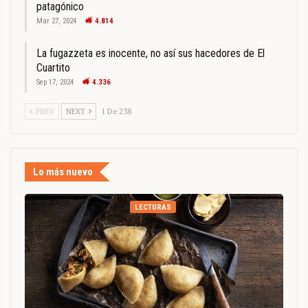
patagónico
Mar 27, 2024
4.814
La fugazzeta es inocente, no así sus hacedores de El
Cuartito
Sep 17, 2024
4.336
PREV
NEXT
1 De 238
Lo más nuevo
LECTURAS