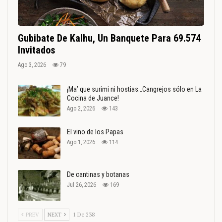
Gubibate De Kalhu, Un Banquete Para 69.574
Invitados
Ago 3, 2026
79
¡Ma’ que surimi ni hostias…Cangrejos sólo en La
Cocina de Juance!
Ago 2, 2026
143
El vino de los Papas
Ago 1, 2026
114
De cantinas y botanas
Jul 26, 2026
169
PREV
NEXT
1 De 238