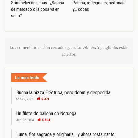
Sommelier de aguas…¿Sarasa
Pampa, reflexiones, historias
de mercado o la cosa va en
y… copas
serio?
Los comentarios están cerrados, pero
trackbacks
Y pingbacks están
abiertos.
Lo más leído
Buena la pizza Eléctrica, pero debut y despedida
Sep 29, 2023
6.371
Un filete de ballena en Noruega
Jun 12, 2023
5.804
Luma, flor sagrada y originaria… y ahora restaurante