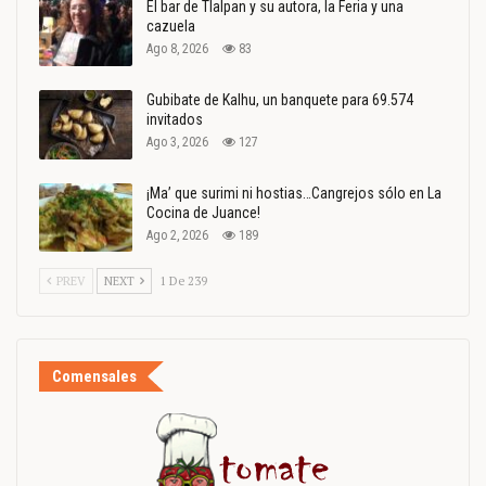
El bar de Tlalpan y su autora, la Feria y una
cazuela
Ago 8, 2026
83
Gubibate de Kalhu, un banquete para 69.574
invitados
Ago 3, 2026
127
¡Ma’ que surimi ni hostias…Cangrejos sólo en La
Cocina de Juance!
Ago 2, 2026
189
PREV
NEXT
1 De 239
Comensales