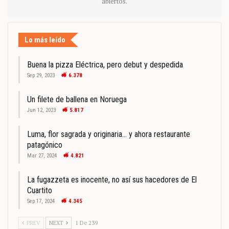
abiertos.
Lo más leído
Buena la pizza Eléctrica, pero debut y despedida
Sep 29, 2023
6.378
Un filete de ballena en Noruega
Jun 12, 2023
5.817
Luma, flor sagrada y originaria… y ahora restaurante
patagónico
Mar 27, 2024
4.821
La fugazzeta es inocente, no así sus hacedores de El
Cuartito
Sep 17, 2024
4.345
PREV
NEXT
1 De 239