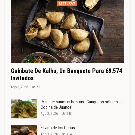
LECTURAS
Gubibate De Kalhu, Un Banquete Para 69.574
Invitados
Ago 3, 2026
79
¡Ma’ que surimi ni hostias…Cangrejos sólo en La
Cocina de Juance!
Ago 2, 2026
143
El vino de los Papas
Ago 1, 2026
114