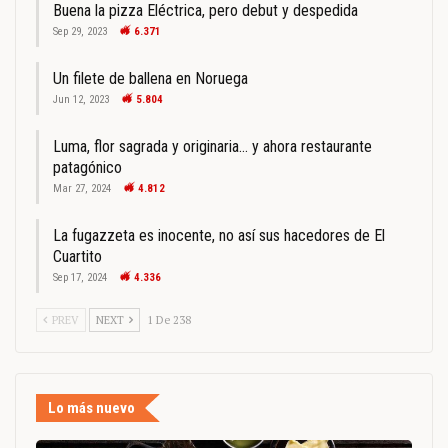
Buena la pizza Eléctrica, pero debut y despedida
Sep 29, 2023
6.371
Un filete de ballena en Noruega
Jun 12, 2023
5.804
Luma, flor sagrada y originaria… y ahora restaurante
patagónico
Mar 27, 2024
4.812
La fugazzeta es inocente, no así sus hacedores de El
Cuartito
Sep 17, 2024
4.336
PREV
NEXT
1 De 238
Lo más nuevo