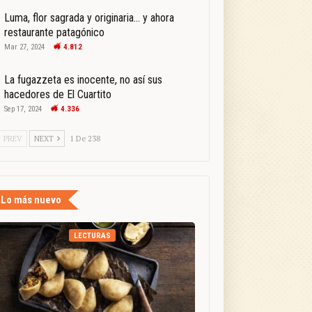
Luma, flor sagrada y originaria… y ahora
restaurante patagónico
Mar 27, 2024
4.812
La fugazzeta es inocente, no así sus
hacedores de El Cuartito
Sep 17, 2024
4.336
PREV
NEXT
1 De 238
Lo más nuevo
LECTURAS