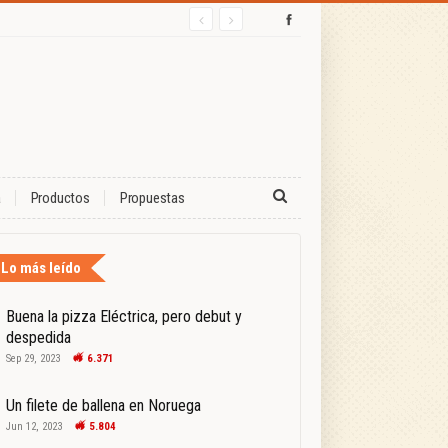
a
Productos
Propuestas
Lo más leído
Buena la pizza Eléctrica, pero debut y
despedida
Sep 29, 2023
6.371
Un filete de ballena en Noruega
Jun 12, 2023
5.804