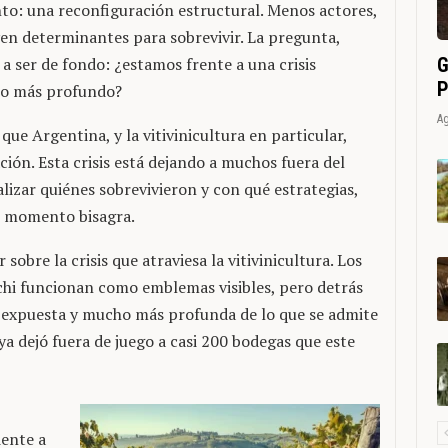
nto: una reconfiguración estructural. Menos actores,
ven determinantes para sobrevivir. La pregunta,
G
 a ser de fondo: ¿estamos frente a una crisis
P
eso más profundo?
Ag
que Argentina, y la vitivinicultura en particular,
ión. Esta crisis está dejando a muchos fuera del
alizar quiénes sobrevivieron y con qué estrategias,
n momento bisagra.
obre la crisis que atraviesa la vitivinicultura. Los
hi funcionan como emblemas visibles, pero detrás
 expuesta y mucho más profunda de lo que se admite
 ya dejó fuera de juego a casi 200 bodegas que este
iente a