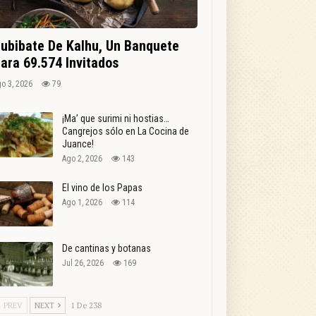
ubibate De Kalhu, Un Banquete
ara 69.574 Invitados
o 3, 2026
79
¡Ma’ que surimi ni hostias…
Cangrejos sólo en La Cocina de
Juance!
Ago 2, 2026
143
El vino de los Papas
Ago 1, 2026
114
De cantinas y botanas
Jul 26, 2026
169
PREV
NEXT
1 De 238