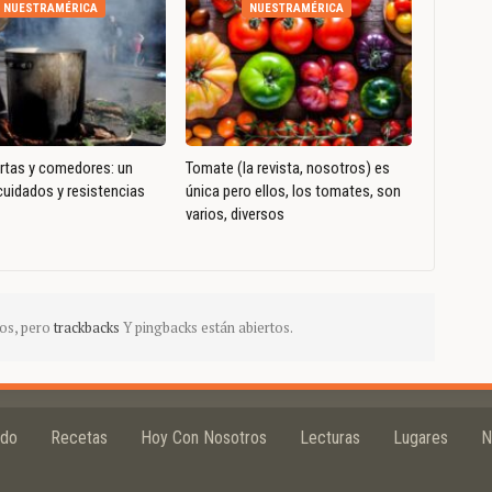
NUESTRAMÉRICA
NUESTRAMÉRICA
ertas y comedores: un
Tomate (la revista, nosotros) es
uidados y resistencias
única pero ellos, los tomates, son
varios, diversos
os, pero
trackbacks
Y pingbacks están abiertos.
ido
Recetas
Hoy Con Nosotros
Lecturas
Lugares
N