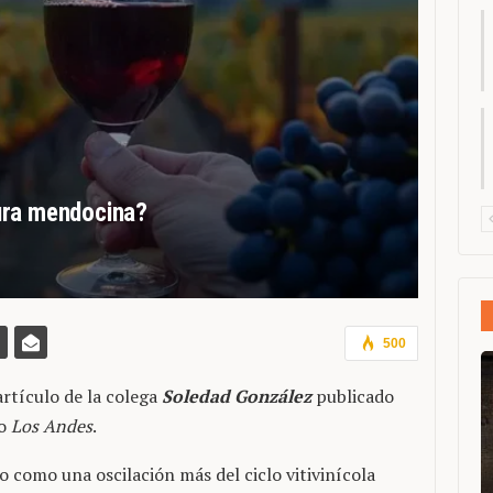
ltura mendocina?
500
artículo de la colega
Soledad González
publicado
no
Los Andes
.
 como una oscilación más del ciclo vitivinícola