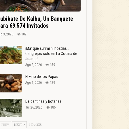
ubibate De Kalhu, Un Banquete
ara 69.574 Invitados
o 3, 2026
102
¡Ma’ que surimi ni hostias…
Cangrejos sólo en La Cocina de
Juance!
Ago 2, 2026
159
El vino de los Papas
Ago 1, 2026
129
De cantinas y botanas
Jul 26, 2026
186
PREV
NEXT
1 De 238