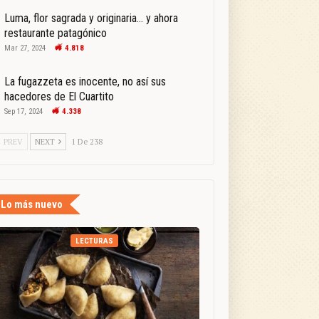
Luma, flor sagrada y originaria… y ahora
restaurante patagónico
Mar 27, 2024
4.818
La fugazzeta es inocente, no así sus
hacedores de El Cuartito
Sep 17, 2024
4.338
PREV
NEXT
1 De 238
Lo más nuevo
LECTURAS