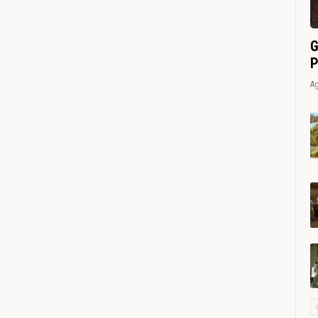
G
P
Ag