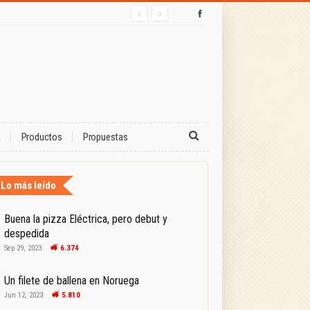
a
Productos
Propuestas
Lo más leído
Buena la pizza Eléctrica, pero debut y
despedida
Sep 29, 2023
6.374
Un filete de ballena en Noruega
Jun 12, 2023
5.810