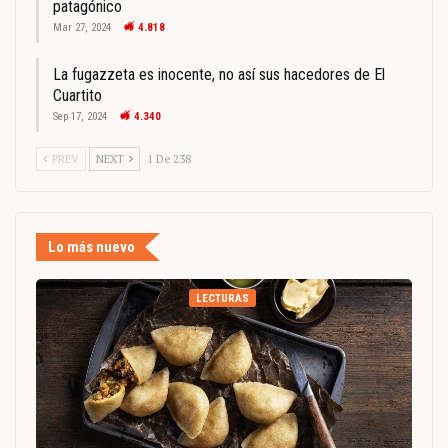
patagónico
Mar 27, 2024
4.818
La fugazzeta es inocente, no así sus hacedores de El
Cuartito
Sep 17, 2024
4.340
PREV
NEXT
1 De 238
Lo más nuevo
LECTURAS