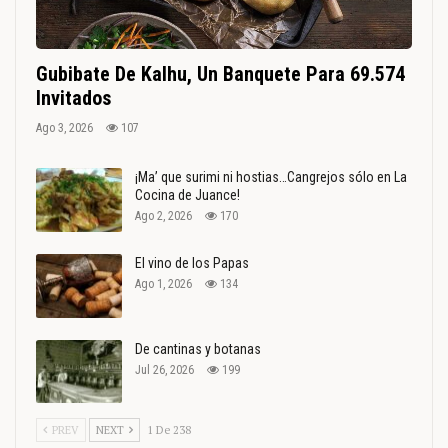
Gubibate De Kalhu, Un Banquete Para 69.574
Invitados
Ago 3, 2026
107
¡Ma’ que surimi ni hostias…Cangrejos sólo en La
Cocina de Juance!
Ago 2, 2026
170
El vino de los Papas
Ago 1, 2026
134
De cantinas y botanas
Jul 26, 2026
199
PREV
NEXT
1 De 238