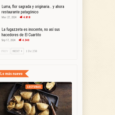
Luma, flor sagrada y originaria… y ahora
restaurante patagónico
Mar 27, 2024
4.818
La fugazzeta es inocente, no así sus
hacedores de El Cuartito
Sep 17, 2024
4.340
PREV
NEXT
1 De 238
Lo más nuevo
LECTURAS