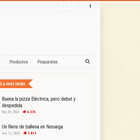
a
Productos
Propuestas
Lo más leído
Buena la pizza Eléctrica, pero debut y
despedida
Sep 29, 2023
6.376
Un filete de ballena en Noruega
Jun 12, 2023
5.813