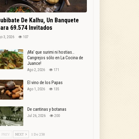
ubibate De Kalhu, Un Banquete
ara 69.574 Invitados
o 3, 2026
107
¡Ma’ que surimi ni hostias…
Cangrejos sólo en La Cocina de
Juance!
Ago 2, 2026
171
El vino de los Papas
Ago 1, 2026
135
De cantinas y botanas
Jul 26, 2026
200
PREV
NEXT
1 De 238