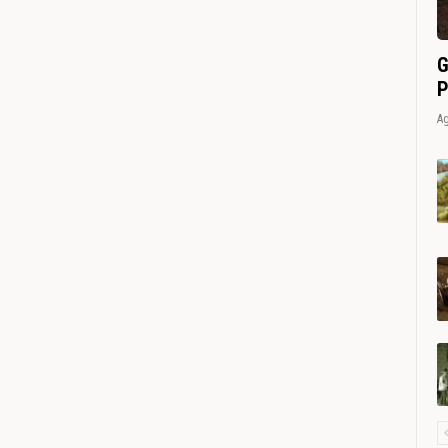
G
P
Ag