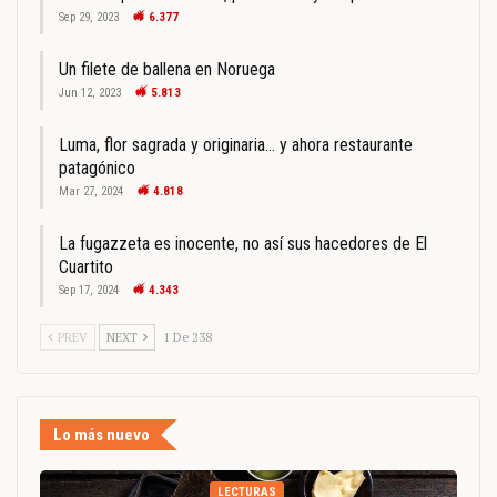
Sep 29, 2023
6.377
Un filete de ballena en Noruega
Jun 12, 2023
5.813
Luma, flor sagrada y originaria… y ahora restaurante
patagónico
Mar 27, 2024
4.818
La fugazzeta es inocente, no así sus hacedores de El
Cuartito
Sep 17, 2024
4.343
PREV
NEXT
1 De 238
Lo más nuevo
LECTURAS