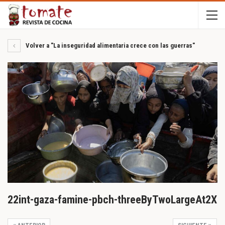
Volver a "La inseguridad alimentaria crece con las guerras"
22int-gaza-famine-pbch-threeByTwoLargeAt2X