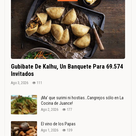
Gubibate De Kalhu, Un Banquete Para 69.574
Invitados
Ago 3, 2026
111
¡Ma’ que surimi ni hostias…Cangrejos sólo en La
Cocina de Juance!
Ago 2, 2026
177
El vino de los Papas
Ago 1, 2026
139