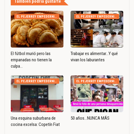
También podría gustarte
EL PEJERREY EMPEDERNIDO
EL PEJERREY EMPEDERNIDO
El fútbol murió pero las
Trabajar es alimentar…Y qué
empanadas no tienen la
vivan los laburantes
culpa…
EL PEJERREY EMPEDERNIDO
EL PEJERREY EMPEDERNIDO
Una esquina suburbana de
50 años…NUNCA MÁS
cocina excelsa: Copetín Fiat