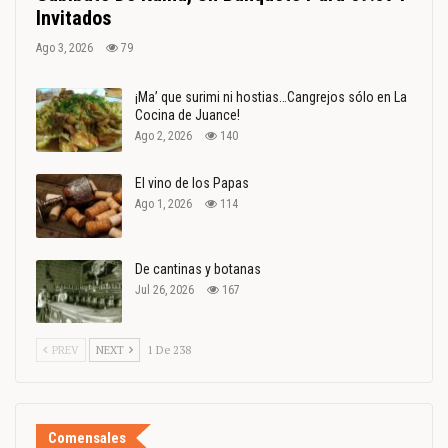
Invitados
Ago 3, 2026
79
¡Ma’ que surimi ni hostias…Cangrejos sólo en La
Cocina de Juance!
Ago 2, 2026
140
El vino de los Papas
Ago 1, 2026
114
De cantinas y botanas
Jul 26, 2026
167
PREV
NEXT
1 De 238
Comensales