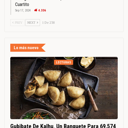
Cuartito
Sep 17, 2024
4.336
PREV
NEXT
1 De 238
Lo más nuevo
LECTURAS
Gubibate De Kalhu, Un Banquete Para 69.574