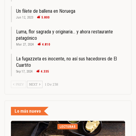
Un filete de ballena en Noruega
Jun 12, 2023
5.800
Luma, flor sagrada y originaria… y ahora restaurante
patagónico
Mar 27, 2024
4.810
La fugazzeta es inocente, no así sus hacedores de El
Cuartito
Sep 17, 2024
4.335
PREV
NEXT
1 De 238
Lo más nuevo
LECTURAS