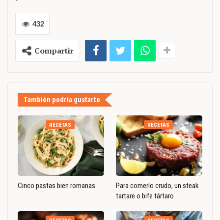
432
Compartir
También podría gustarte
RECETAS
RECETAS
Cinco pastas bien romanas
Para comerlo crudo, un steak
tartare o bife tártaro