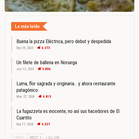
Lo más leído
Buena la pizza Eléctrica, pero debut y despedida
Sep 29, 2023
6.373
Un filete de ballena en Noruega
Jun 12, 2023
5.806
Luma, flor sagrada y originaria… y ahora restaurante
patagónico
Mar 27, 2024
4.815
La fugazzeta es inocente, no así sus hacedores de El
Cuartito
Sep 17, 2024
4.337
PREV
NEXT
1 De 238