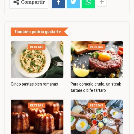
Compartir
También podría gustarte
RECETAS
RECETAS
Cinco pastas bien romanas
Para comerlo crudo, un steak
tartare o bife tártaro
RECETAS
RECETAS