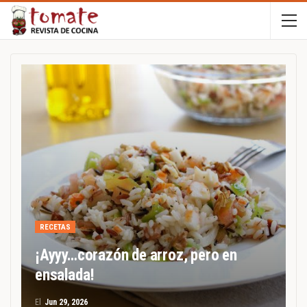
RECETAS
¡Ayyy…corazón de arroz, pero en
ensalada!
El
Jun 29, 2026