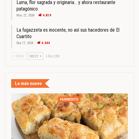
Luma, flor sagrada y originaria… y ahora restaurante
patagónico
Mar 27, 2024
4.819
La fugazzeta es inocente, no así sus hacedores de El
Cuartito
Sep 17, 2024
4.344
PREV
NEXT
1 De 239
Lo más nuevo
PANINÉDITO