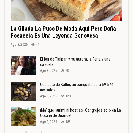
La Gilada La Puso De Moda Aquí Pero Doña
Focaccia Es Una Leyenda Genovesa
Ago 8, 2026
41
El bar de Tlalpan y su autora, la Feria y una
cazuela
Ago 8, 2026
70
Gubibate de Kalhu, un banquete para 69.574
invitados
Ago 3, 2026
120
¡Ma’ que surimi ni hostias…Cangrejos sólo en La
Cocina de Juance!
Ago 2, 2026
183