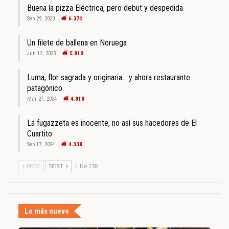
Buena la pizza Eléctrica, pero debut y despedida
Sep 29, 2023
6.374
Un filete de ballena en Noruega
Jun 12, 2023
5.810
Luma, flor sagrada y originaria… y ahora restaurante
patagónico
Mar 27, 2024
4.818
La fugazzeta es inocente, no así sus hacedores de El
Cuartito
Sep 17, 2024
4.338
PREV
NEXT
1 De 238
Lo más nuevo