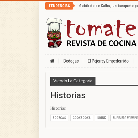
Gubibate de Kalhu, un banquete p
TENDENCIAS
Bodegas
El Pejerrey Empedernido
Viendo La Categoría
Historias
Historias
BODEGAS
COOKBOOKS
DRINK
EL PEJERREY EMP