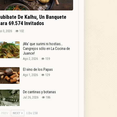
ubibate De Kalhu, Un Banquete
ara 69.574 Invitados
o 3, 2026
102
¡Ma’ que surimi ni hostias…
Cangrejos sólo en La Cocina de
Juance!
Ago 2, 2026
159
El vino de los Papas
Ago 1, 2026
129
De cantinas y botanas
Jul 26, 2026
186
PREV
NEXT
1 De 238