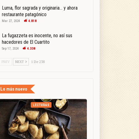
Luma, flor sagrada y originaria… y ahora
restaurante patagónico
Mar 27, 2024
4.818
La fugazzeta es inocente, no así sus
hacedores de El Cuartito
Sep 17, 2024
4.338
PREV
NEXT
1 De 238
Lo más nuevo
LECTURAS