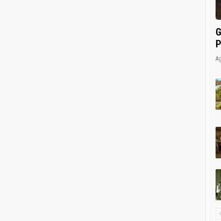
G
P
Ag