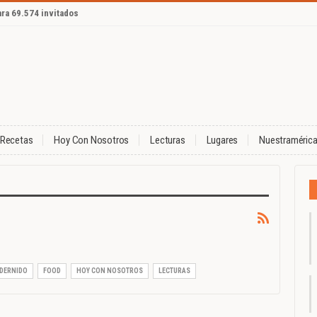
ara 69.574 invitados
Recetas
Hoy Con Nosotros
Lecturas
Lugares
Nuestraméric
EDERNIDO
FOOD
HOY CON NOSOTROS
LECTURAS