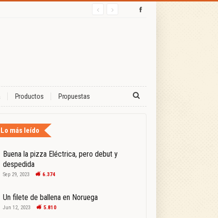
a
Productos
Propuestas
Lo más leído
Buena la pizza Eléctrica, pero debut y
despedida
Sep 29, 2023
6.374
Un filete de ballena en Noruega
Jun 12, 2023
5.810