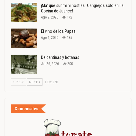
¡Ma’ que surimi ni hostias…Cangrejos sólo en La
Cocina de Juance!
Ago 2, 2026
172
El vino de los Papas
Ago 1, 2026
135
De cantinas y botanas
Jul 26, 2026
200
PREV
NEXT
1 De 238
Comensales