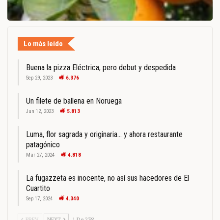
Lo más leído
Buena la pizza Eléctrica, pero debut y despedida
Sep 29, 2023
6.376
Un filete de ballena en Noruega
Jun 12, 2023
5.813
Luma, flor sagrada y originaria… y ahora restaurante
patagónico
Mar 27, 2024
4.818
La fugazzeta es inocente, no así sus hacedores de El
Cuartito
Sep 17, 2024
4.340
PREV
NEXT
1 De 238