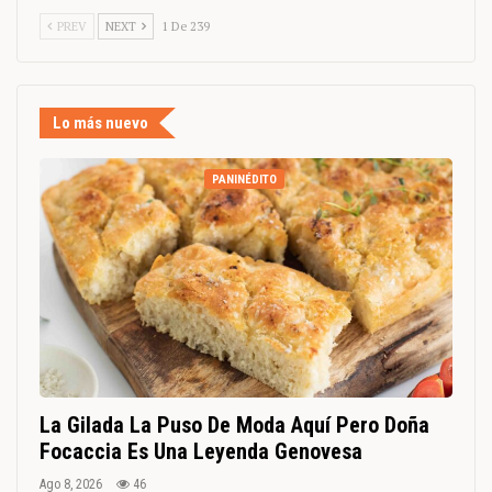
PREV
NEXT
1 De 239
Lo más nuevo
PANINÉDITO
La Gilada La Puso De Moda Aquí Pero Doña
Focaccia Es Una Leyenda Genovesa
Ago 8, 2026
46