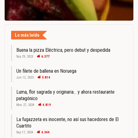
Lo más leído
Buena la pizza Eléctrica, pero debut y despedida
Sep 29, 2023
6.377
Un filete de ballena en Noruega
Jun 12, 2023
5.814
Luma, flor sagrada y originaria… y ahora restaurante
patagónico
Mar 27, 2024
4.819
La fugazzeta es inocente, no así sus hacedores de El
Cuartito
Sep 17, 2024
4.344