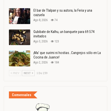
El bar de Tlalpan y su autora, la Feria y una
cazuela
Ago 8, 2026
74
Gubibate de Kalhu, un banquete para 69.574
invitados
Ago 3, 2026
123
¡Ma’ que surimi ni hostias…Cangrejos sólo en La
Cocina de Juance!
Ago 2, 2026
184
PREV
NEXT
1 De 239
Comensales