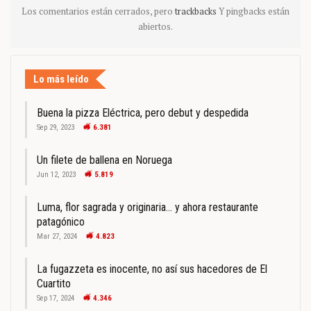
Los comentarios están cerrados, pero
trackbacks
Y pingbacks están
abiertos.
Lo más leído
Buena la pizza Eléctrica, pero debut y despedida
Sep 29, 2023
6.381
Un filete de ballena en Noruega
Jun 12, 2023
5.819
Luma, flor sagrada y originaria… y ahora restaurante
patagónico
Mar 27, 2024
4.823
La fugazzeta es inocente, no así sus hacedores de El
Cuartito
Sep 17, 2024
4.346