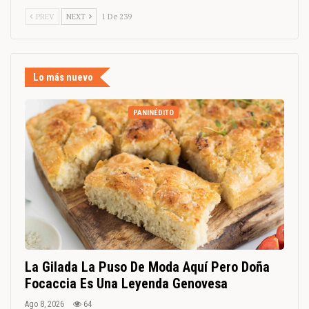
PREV
NEXT
1 De 239
Lo más nuevo
PANINÉDITO
La Gilada La Puso De Moda Aquí Pero Doña
Focaccia Es Una Leyenda Genovesa
Ago 8, 2026
64