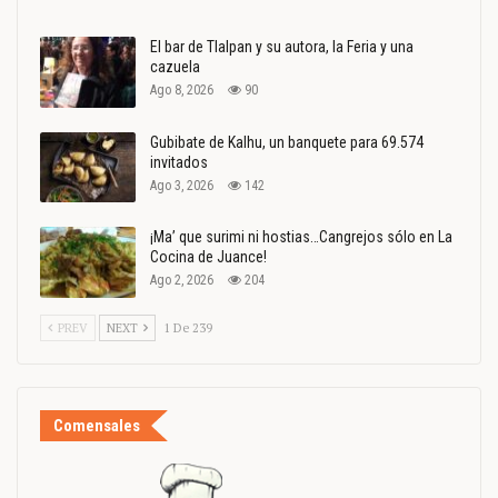
El bar de Tlalpan y su autora, la Feria y una
cazuela
Ago 8, 2026
90
Gubibate de Kalhu, un banquete para 69.574
invitados
Ago 3, 2026
142
¡Ma’ que surimi ni hostias…Cangrejos sólo en La
Cocina de Juance!
Ago 2, 2026
204
PREV
NEXT
1 De 239
Comensales