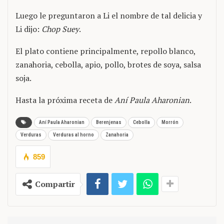
Luego le preguntaron a Li el nombre de tal delicia y
Li dijo:
Chop Suey
.
El plato contiene principalmente, repollo blanco,
zanahoria, cebolla, apio, pollo, brotes de soya, salsa
soja.
Hasta la próxima receta de
Aní Paula Aharonian
.
Aní Paula Aharonian
Berenjenas
Cebolla
Morrón
Verduras
Verduras al horno
Zanahoria
859
Compartir