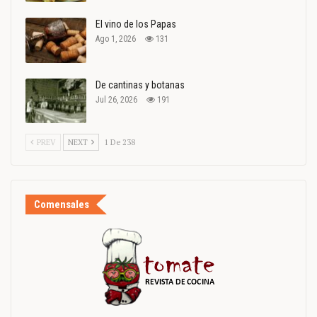
El vino de los Papas
Ago 1, 2026
131
De cantinas y botanas
Jul 26, 2026
191
PREV
NEXT
1 De 238
Comensales