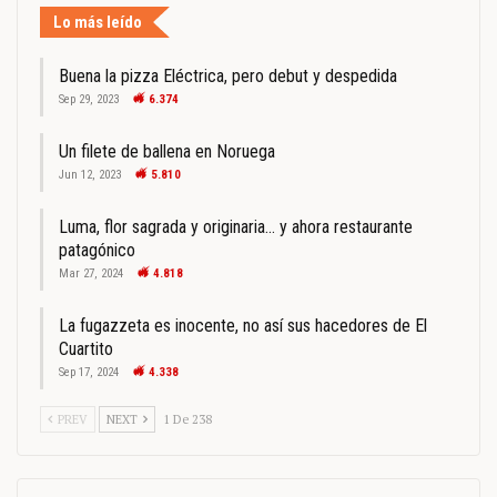
Lo más leído
Buena la pizza Eléctrica, pero debut y despedida
Sep 29, 2023
6.374
Un filete de ballena en Noruega
Jun 12, 2023
5.810
Luma, flor sagrada y originaria… y ahora restaurante
patagónico
Mar 27, 2024
4.818
La fugazzeta es inocente, no así sus hacedores de El
Cuartito
Sep 17, 2024
4.338
PREV
NEXT
1 De 238