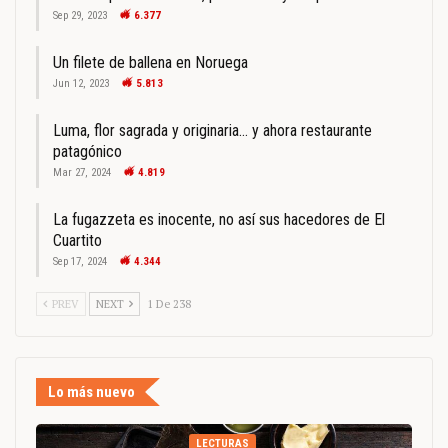
Sep 29, 2023
6.377
Un filete de ballena en Noruega
Jun 12, 2023
5.813
Luma, flor sagrada y originaria… y ahora restaurante
patagónico
Mar 27, 2024
4.819
La fugazzeta es inocente, no así sus hacedores de El
Cuartito
Sep 17, 2024
4.344
PREV
NEXT
1 De 238
Lo más nuevo
LECTURAS