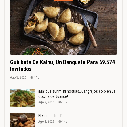
Gubibate De Kalhu, Un Banquete Para 69.574
Invitados
Ago 3, 2026
115
¡Ma’ que surimi ni hostias…Cangrejos sólo en La
Cocina de Juance!
Ago 2, 2026
177
El vino de los Papas
Ago 1, 2026
145