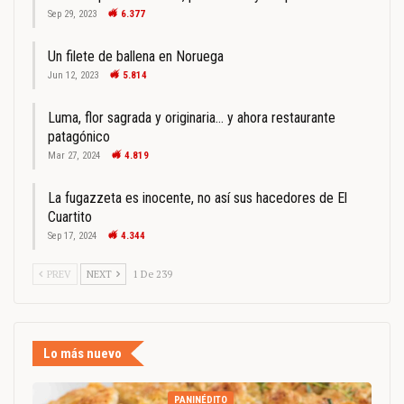
Sep 29, 2023
6.377
Un filete de ballena en Noruega
Jun 12, 2023
5.814
Luma, flor sagrada y originaria… y ahora restaurante
patagónico
Mar 27, 2024
4.819
La fugazzeta es inocente, no así sus hacedores de El
Cuartito
Sep 17, 2024
4.344
PREV
NEXT
1 De 239
Lo más nuevo
PANINÉDITO