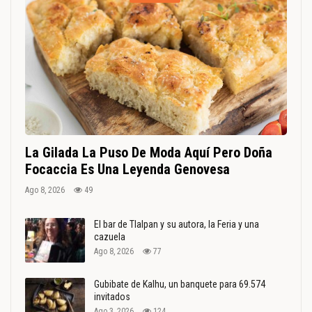
La Gilada La Puso De Moda Aquí Pero Doña
Focaccia Es Una Leyenda Genovesa
Ago 8, 2026
49
El bar de Tlalpan y su autora, la Feria y una
cazuela
Ago 8, 2026
77
Gubibate de Kalhu, un banquete para 69.574
invitados
Ago 3, 2026
124