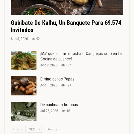
Gubibate De Kalhu, Un Banquete Para 69.574
Invitados
Ago 3, 2026
92
¡Ma’ que surimi ni hostias…Cangrejos sólo en La
Cocina de Juance!
Ago 2, 2026
157
El vino de los Papas
Ago 1, 2026
124
De cantinas y botanas
Jul 26, 2026
181
PREV
NEXT
1 De 238