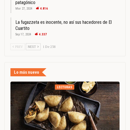
patagónico
Mar 27, 2024
4.816
La fugazzeta es inocente, no así sus hacedores de El
Cuartito
Sep 17, 2024
4.337
PREV
NEXT
1 De 238
Lo más nuevo
LECTURAS