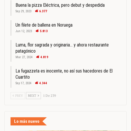
Buena la pizza Eléctrica, pero debut y despedida
Sep 29, 2023
6.377
Un filete de ballena en Noruega
Jun 12, 2023
5.813
Luma, flor sagrada y originaria… y ahora restaurante
patagónico
Mar 27, 2024
4.819
La fugazzeta es inocente, no así sus hacedores de El
Cuartito
Sep 17, 2024
4.344
PREV
NEXT
1 De 239
Lo más nuevo