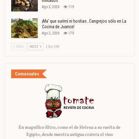
invitados
Ago 3, 2026
119
¡Ma’ que surimi ni hostias…Cangrejos sólo en La
Cocina de Juance!
Ago 2, 2026
179
PREV
NEXT
1 De 239
Comensales
En magnífico filtro, como el de Helena a su vuelta de
Egipto, desde nuestra antigua cratera el vino