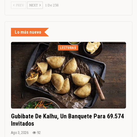
PREV
NEXT
1 De 238
Lo más nuevo
LECTURAS
Gubibate De Kalhu, Un Banquete Para 69.574
Invitados
Ago 3, 2026
92