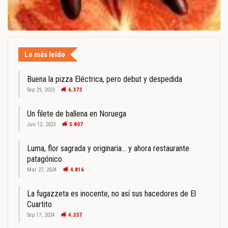
Lo más leído
Buena la pizza Eléctrica, pero debut y despedida
Sep 29, 2023
6.373
Un filete de ballena en Noruega
Jun 12, 2023
5.807
Luma, flor sagrada y originaria… y ahora restaurante
patagónico
Mar 27, 2024
4.816
La fugazzeta es inocente, no así sus hacedores de El
Cuartito
Sep 17, 2024
4.337