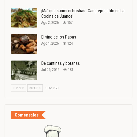
¡Ma’ que surimi ni hostias…Cangrejos sólo en La
Cocina de Juance!
Ago 2, 2026
157
El vino de los Papas
Ago 1, 2026
124
De cantinas y botanas
Jul 26, 2026
181
PREV
NEXT
1 De 238
Comensales