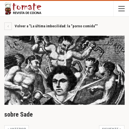
Volver a "La última imbecilidad: la “porno comida”"
sobre Sade