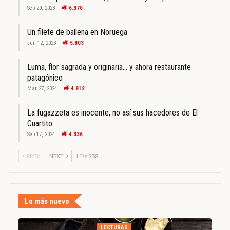
Sep 29, 2023
6.370
Un filete de ballena en Noruega
Jun 12, 2023
5.803
Luma, flor sagrada y originaria… y ahora restaurante
patagónico
Mar 27, 2024
4.812
La fugazzeta es inocente, no así sus hacedores de El
Cuartito
Sep 17, 2024
4.336
PREV
NEXT
1 De 238
Lo más nuevo
LECTURAS