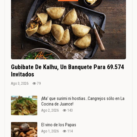
Gubibate De Kalhu, Un Banquete Para 69.574
Invitados
Ago 3, 2026
79
¡Ma’ que surimi ni hostias…Cangrejos sólo en La
Cocina de Juance!
Ago 2, 2026
143
El vino de los Papas
Ago 1, 2026
114