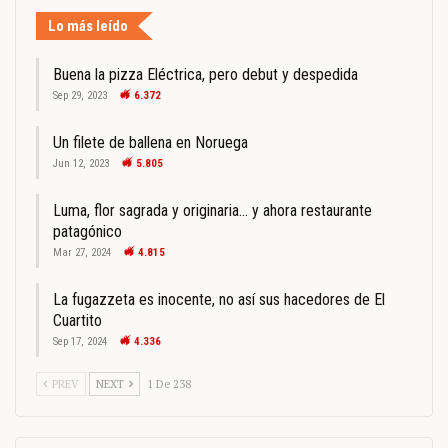
Lo más leído
Buena la pizza Eléctrica, pero debut y despedida
Sep 29, 2023
6.372
Un filete de ballena en Noruega
Jun 12, 2023
5.805
Luma, flor sagrada y originaria… y ahora restaurante
patagónico
Mar 27, 2024
4.815
La fugazzeta es inocente, no así sus hacedores de El
Cuartito
Sep 17, 2024
4.336
PREV
NEXT
1 De 238