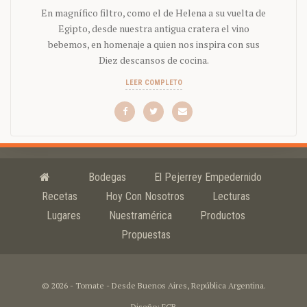
En magnífico filtro, como el de Helena a su vuelta de
Egipto, desde nuestra antigua cratera el vino
bebemos, en homenaje a quien nos inspira con sus
Diez descansos de cocina.
LEER COMPLETO
Bodegas
El Pejerrey Empedernido
Recetas
Hoy Con Nosotros
Lecturas
Lugares
Nuestramérica
Productos
Propuestas
© 2026 - Tomate - Desde Buenos Aires, República Argentina.
Diseño: FCB