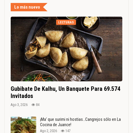
Lo más nuevo
LECTURAS
Gubibate De Kalhu, Un Banquete Para 69.574
Invitados
Ago 3, 2026
84
¡Ma’ que surimi ni hostias…Cangrejos sólo en La
Cocina de Juance!
Ago 2, 2026
147