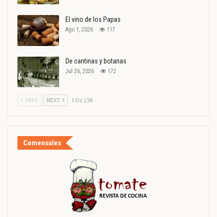
El vino de los Papas
Ago 1, 2026
117
De cantinas y botanas
Jul 26, 2026
172
PREV
NEXT
1 De 238
Comensales