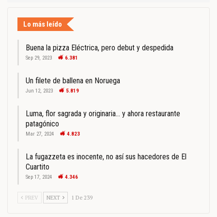
Lo más leído
Buena la pizza Eléctrica, pero debut y despedida
Sep 29, 2023
6.381
Un filete de ballena en Noruega
Jun 12, 2023
5.819
Luma, flor sagrada y originaria… y ahora restaurante
patagónico
Mar 27, 2024
4.823
La fugazzeta es inocente, no así sus hacedores de El
Cuartito
Sep 17, 2024
4.346
PREV
NEXT
1 De 239