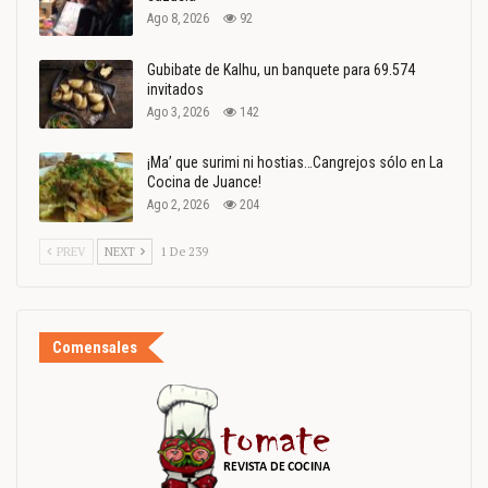
Ago 8, 2026
92
Gubibate de Kalhu, un banquete para 69.574
invitados
Ago 3, 2026
142
¡Ma’ que surimi ni hostias…Cangrejos sólo en La
Cocina de Juance!
Ago 2, 2026
204
PREV
NEXT
1 De 239
Comensales