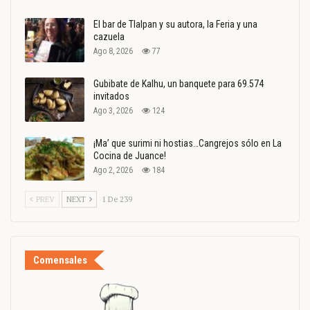
El bar de Tlalpan y su autora, la Feria y una
cazuela
Ago 8, 2026
77
Gubibate de Kalhu, un banquete para 69.574
invitados
Ago 3, 2026
124
¡Ma’ que surimi ni hostias…Cangrejos sólo en La
Cocina de Juance!
Ago 2, 2026
184
PREV
NEXT
1 De 239
Comensales