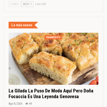
PREV
NEXT
1 De 239
Lo más nuevo
PANINÉDITO
La Gilada La Puso De Moda Aquí Pero Doña
Focaccia Es Una Leyenda Genovesa
Ago 8, 2026
49