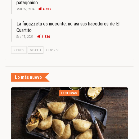
patagónico
Mar 27, 2024
4.812
La fugazzeta es inocente, no así sus hacedores de El
Cuartito
Sep 17, 2024
4.336
PREV
NEXT
1 De 238
Lo más nuevo
LECTURAS