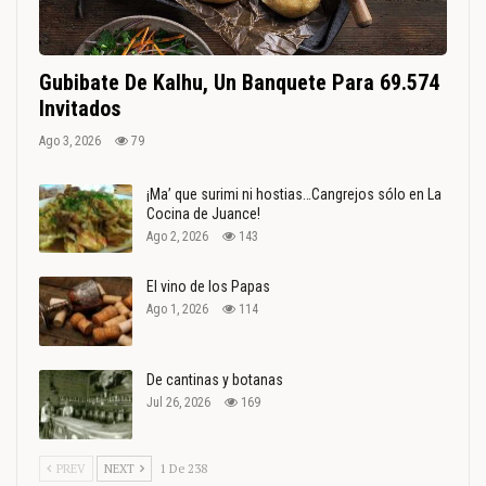
Gubibate De Kalhu, Un Banquete Para 69.574
Invitados
Ago 3, 2026
79
¡Ma’ que surimi ni hostias…Cangrejos sólo en La
Cocina de Juance!
Ago 2, 2026
143
El vino de los Papas
Ago 1, 2026
114
De cantinas y botanas
Jul 26, 2026
169
PREV
NEXT
1 De 238