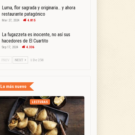
Luma, flor sagrada y originaria… y ahora
restaurante patagónico
Mar 27, 2024
4.815
La fugazzeta es inocente, no así sus
hacedores de El Cuartito
Sep 17, 2024
4.336
PREV
NEXT
1 De 238
Lo más nuevo
LECTURAS