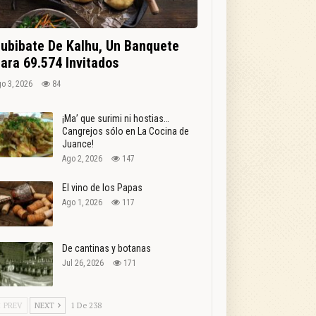
ubibate De Kalhu, Un Banquete
ara 69.574 Invitados
o 3, 2026
84
¡Ma’ que surimi ni hostias…
Cangrejos sólo en La Cocina de
Juance!
Ago 2, 2026
147
El vino de los Papas
Ago 1, 2026
117
De cantinas y botanas
Jul 26, 2026
171
PREV
NEXT
1 De 238