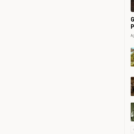
G
P
Ag