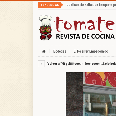
Gubibate de Kalhu, un banquete p
TENDENCIAS
Bodegas
El Pejerrey Empedernido
Volver a "Ni paliiitooo, ni bombooón…Sólo hel