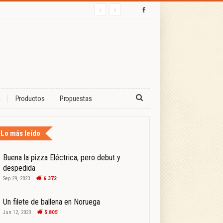
a
Productos
Propuestas
Lo más leído
Buena la pizza Eléctrica, pero debut y
despedida
Sep 29, 2023
6.372
Un filete de ballena en Noruega
Jun 12, 2023
5.805