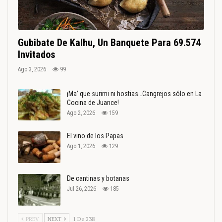
Gubibate De Kalhu, Un Banquete Para 69.574
Invitados
Ago 3, 2026
99
¡Ma’ que surimi ni hostias…Cangrejos sólo en La
Cocina de Juance!
Ago 2, 2026
159
El vino de los Papas
Ago 1, 2026
129
De cantinas y botanas
Jul 26, 2026
185
PREV
NEXT
1 De 238