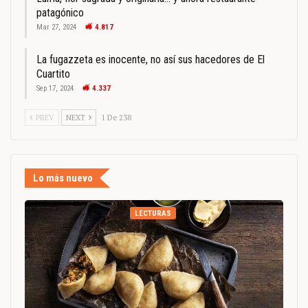
patagónico
Mar 27, 2024
4.817
La fugazzeta es inocente, no así sus hacedores de El
Cuartito
Sep 17, 2024
4.337
PREV
NEXT
1 De 238
Lo más nuevo
LECTURAS