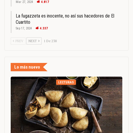
Mar 27, 2024
4.817
La fugazzeta es inocente, no así sus hacedores de El
Cuartito
Sep 17, 2024
4.337
PREV
NEXT
1 De 238
Lo más nuevo
LECTURAS