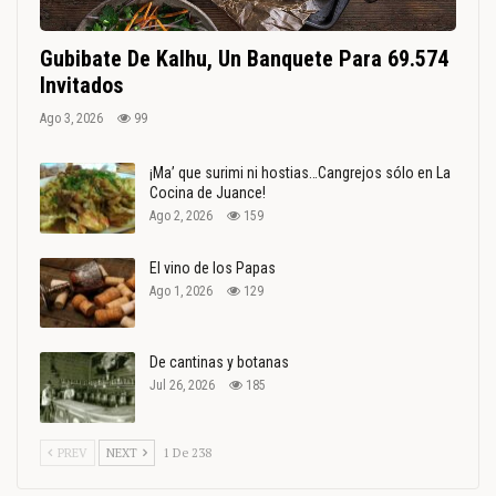
Gubibate De Kalhu, Un Banquete Para 69.574
Invitados
Ago 3, 2026
99
¡Ma’ que surimi ni hostias…Cangrejos sólo en La
Cocina de Juance!
Ago 2, 2026
159
El vino de los Papas
Ago 1, 2026
129
De cantinas y botanas
Jul 26, 2026
185
PREV
NEXT
1 De 238