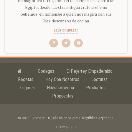
En magnífico filtro, como el de Helena a su vuelta de
Egipto, desde nuestra antigua cratera el vino
bebemos, en homenaje a quien nos inspira con sus
Diez descansos de cocina.
LEER COMPLETO
Bodegas
El Pejerrey Empedernido
Recetas
Hoy Con Nosotros
Lecturas
Lugares
Nuestramérica
Productos
Propuestas
© 2026 - Tomate - Desde Buenos Aires, República Argentina.
Diseño: FCB