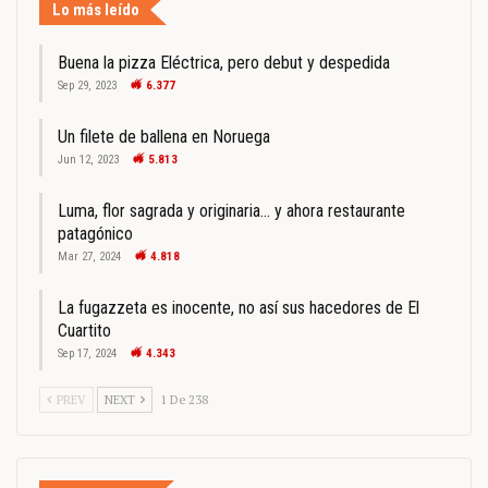
Lo más leído
Buena la pizza Eléctrica, pero debut y despedida
Sep 29, 2023
6.377
Un filete de ballena en Noruega
Jun 12, 2023
5.813
Luma, flor sagrada y originaria… y ahora restaurante
patagónico
Mar 27, 2024
4.818
La fugazzeta es inocente, no así sus hacedores de El
Cuartito
Sep 17, 2024
4.343
PREV
NEXT
1 De 238