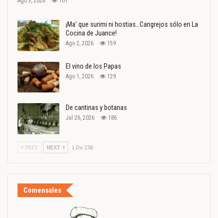
Ago 3, 2026
101
¡Ma’ que surimi ni hostias…Cangrejos sólo en La
Cocina de Juance!
Ago 2, 2026
159
El vino de los Papas
Ago 1, 2026
129
De cantinas y botanas
Jul 26, 2026
186
PREV
NEXT
1 De 238
Comensales