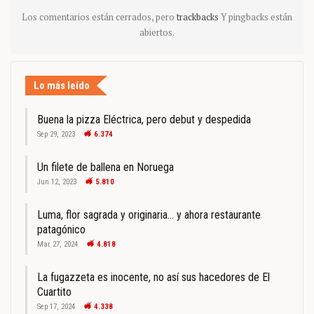
Los comentarios están cerrados, pero
trackbacks
Y pingbacks están
abiertos.
Lo más leído
Buena la pizza Eléctrica, pero debut y despedida
Sep 29, 2023
6.374
Un filete de ballena en Noruega
Jun 12, 2023
5.810
Luma, flor sagrada y originaria… y ahora restaurante
patagónico
Mar 27, 2024
4.818
La fugazzeta es inocente, no así sus hacedores de El
Cuartito
Sep 17, 2024
4.338