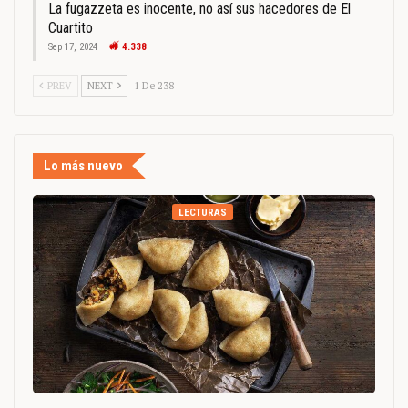
La fugazzeta es inocente, no así sus hacedores de El
Cuartito
Sep 17, 2024
4.338
PREV
NEXT
1 De 238
Lo más nuevo
LECTURAS