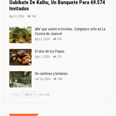
Gubibate De Kalhu, Un Banquete Para 69.574
Invitados
Ago 3, 2026
104
¡Ma’ que surimi ni hostias…Cangrejos sólo en La
Cocina de Juance!
Ago 2, 2026
160
El vino de los Papas
Ago 1, 2026
129
De cantinas y botanas
Jul 26, 2026
186
PREV
NEXT
1 De 238