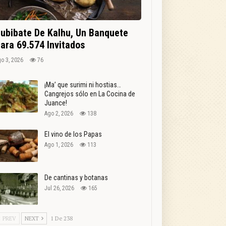
ubibate De Kalhu, Un Banquete
ara 69.574 Invitados
o 3, 2026
76
¡Ma’ que surimi ni hostias…
Cangrejos sólo en La Cocina de
Juance!
Ago 2, 2026
138
El vino de los Papas
Ago 1, 2026
113
De cantinas y botanas
Jul 26, 2026
165
PREV
NEXT
1 De 238