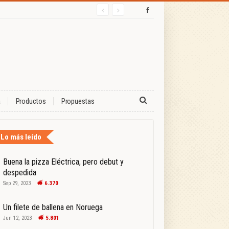
a
Productos
Propuestas
Lo más leído
Buena la pizza Eléctrica, pero debut y
despedida
Sep 29, 2023
6.370
Un filete de ballena en Noruega
Jun 12, 2023
5.801