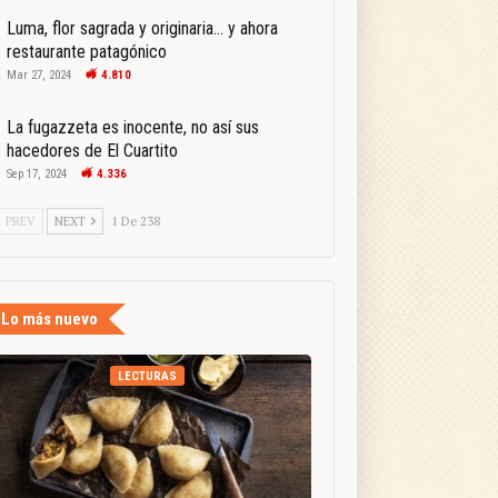
Luma, flor sagrada y originaria… y ahora
restaurante patagónico
Mar 27, 2024
4.810
La fugazzeta es inocente, no así sus
hacedores de El Cuartito
Sep 17, 2024
4.336
PREV
NEXT
1 De 238
Lo más nuevo
LECTURAS