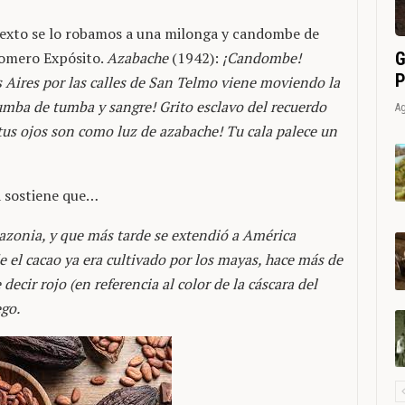
e texto se lo robamos a una milonga y candombe de
G
Homero Expósito.
Azabache
(1942):
¡Candombe!
P
Aires por las calles de San Telmo viene moviendo la
umba de tumba y sangre! Grito esclavo del recuerdo
Ag
 tus ojos son como luz de azabache! Tu cala palece un
na sostiene que…
mazonia, y que más tarde se extendió a América
e el cacao ya era cultivado por los mayas, hace más de
ecir rojo (en referencia al color de la cáscara del
ego.