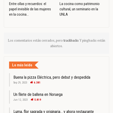
Entre ollas y recuerdos: el
La cocina como patrimonio
papel invisible de las mujeres
cultural, un seminario en la
en la cocina…
UNLA
Los comentarios están cerrados, pero
trackbacks
Y pingbacks están
abiertos.
Lo más leído
Buena la pizza Eléctrica, pero debut y despedida
Sep 29, 2023
6.381
Un filete de ballena en Noruega
Jun 12, 2023
5.819
Luma, flor sagrada y originaria… y ahora restaurante