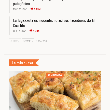
patagónico
Mar 27, 2024
4.823
La fugazzeta es inocente, no así sus hacedores de El
Cuartito
Sep 17, 2024
4.346
PREV
NEXT
1 De 239
Lo más nuevo
PANINÉDITO