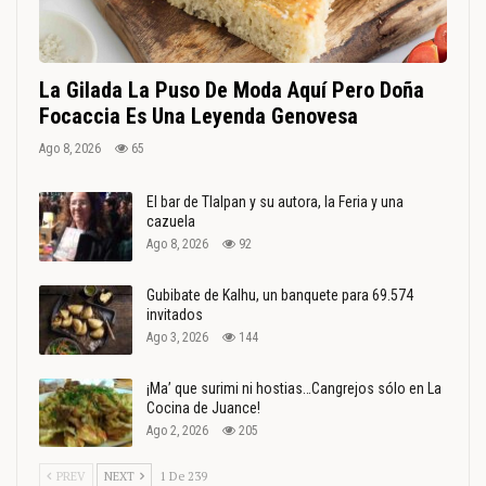
La Gilada La Puso De Moda Aquí Pero Doña
Focaccia Es Una Leyenda Genovesa
Ago 8, 2026
65
El bar de Tlalpan y su autora, la Feria y una
cazuela
Ago 8, 2026
92
Gubibate de Kalhu, un banquete para 69.574
invitados
Ago 3, 2026
144
¡Ma’ que surimi ni hostias…Cangrejos sólo en La
Cocina de Juance!
Ago 2, 2026
205
PREV
NEXT
1 De 239