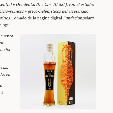
tral y Occidental (II a.C. – VII d.C.), con el estudio
icio-púnicos y greco-helenísticos del artesanado
arinos
. Tomado de la página digital
Fundacionpalarq
,
ología
 cuenta
or
 media-
ecias
lazón.
do
 a