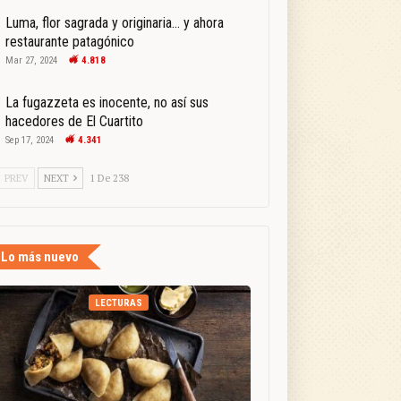
Luma, flor sagrada y originaria… y ahora
restaurante patagónico
Mar 27, 2024
4.818
La fugazzeta es inocente, no así sus
hacedores de El Cuartito
Sep 17, 2024
4.341
PREV
NEXT
1 De 238
Lo más nuevo
LECTURAS