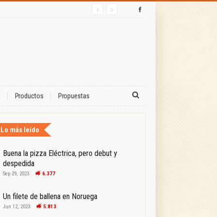
a
Productos
Propuestas
Lo más leído
Buena la pizza Eléctrica, pero debut y
despedida
Sep 29, 2023
6.377
Un filete de ballena en Noruega
Jun 12, 2023
5.813