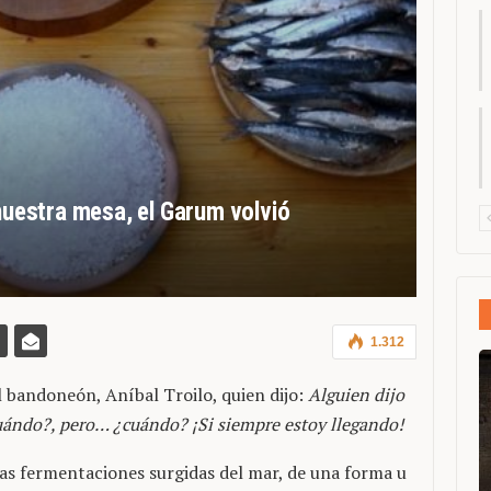
 nuestra mesa, el Garum volvió
1.312
 bandoneón, Aníbal Troilo, quien dijo:
Alguien dijo
uándo?, pero… ¿cuándo? ¡Si siempre estoy llegando!
as fermentaciones surgidas del mar, de una forma u