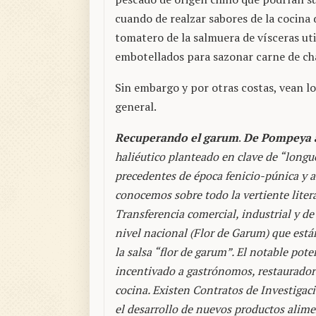
cuando de realzar sabores de la cocina d
tomatero de la salmuera de vísceras uti
embotellados para sazonar carne de cha
Sin embargo y por otras costas, vean l
general.
Recuperando el garum
.
De Pompeya a
haliéutico planteado en clave de “longu
precedentes de época fenicio-púnica y a l
conocemos sobre todo la vertiente litera
Transferencia comercial, industrial y d
nivel nacional (Flor de Garum) que est
la salsa “flor de garum”. El notable pote
incentivado a gastrónomos, restauradore
cocina. Existen Contratos de Investigac
el desarrollo de nuevos productos alime