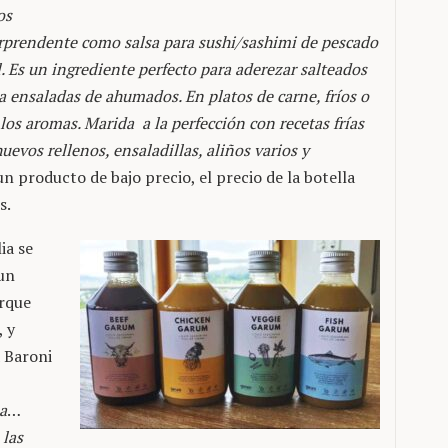
os
sorprendente como salsa para sushi/sashimi de pescado
l. Es un ingrediente perfecto para aderezar salteados
ra ensaladas de ahumados. En platos de carne, fríos o
 los aromas. Marida a la perfección con recetas frías
evos rellenos, ensaladillas, aliños varios y
un producto de bajo precio, el precio de la botella
s.
ia se
 un
rque
, y
 Baroni
a
…
 las