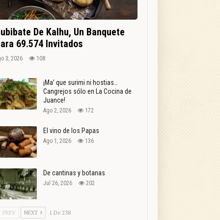
ubibate De Kalhu, Un Banquete
ara 69.574 Invitados
o 3, 2026
108
¡Ma’ que surimi ni hostias…
Cangrejos sólo en La Cocina de
Juance!
Ago 2, 2026
172
El vino de los Papas
Ago 1, 2026
136
De cantinas y botanas
Jul 26, 2026
202
PREV
NEXT
1 De 238