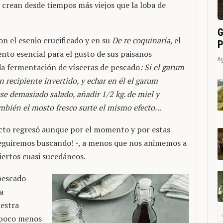
 crean desde tiempos más viejos que la loba de
G
on el esenio crucificado y en su
De re coquinaria
, el
P
nto esencial para el gusto de sus paisanos
Ag
da fermentación de vísceras de pescado
: Si el garum
n recipiente invertido, y echar en él el garum
se demasiado salado, añadir 1/2 kg. de miel y
ambién el mosto fresco surte el mismo efecto…
acto regresó aunque por el momento y por estas
¡seguiremos buscando! -, a menos que nos animemos a
iertos cuasi sucedáneos.
 pescado
a
estra
 poco menos