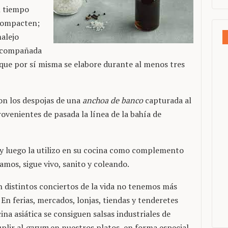
l tiempo
 compacten;
malejo
acompañada
, que por sí misma se elabore durante al menos tres
on los despojas de una
anchoa de banco
capturada al
ovenientes de pasada la línea de la bahía de
y luego la utilizo en su cocina como complemento
mos, sigue vivo, sanito y coleando.
n distintos conciertos de la vida no tenemos más
 ferias, mercados, lonjas, tiendas y tenderetes
ina asiática se consiguen salsas industriales de
plir al
garum
en nuestros platos, en forma especial