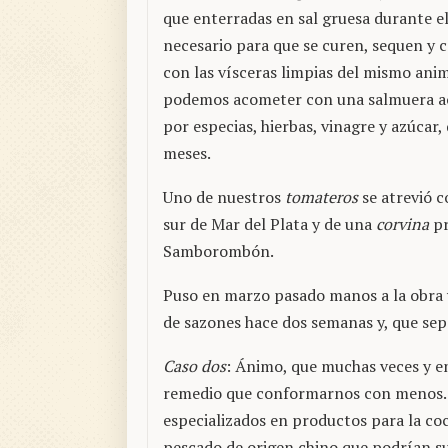
que enterradas en sal gruesa durante e
necesario para que se curen, sequen y
con las vísceras limpias del mismo ani
podemos acometer con una salmuera 
por especias, hierbas, vinagre y azúcar
meses.
Uno de nuestros
tomateros
se atrevió c
sur de Mar del Plata y de una
corvina
pr
Samborombón.
Puso en marzo pasado manos a la obra 
de sazones hace dos semanas y, que sepa
Caso dos
: Ánimo, que muchas veces y e
remedio que conformarnos con menos. En
especializados en productos para la coc
pescado de origen chino que podrían su