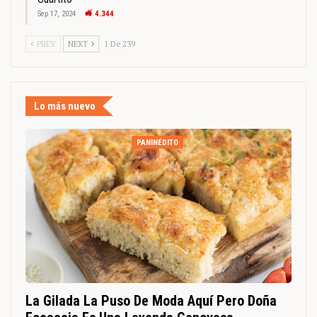
Sep 17, 2024
4.344
PREV
NEXT
1 De 239
Lo más nuevo
PANINÉDITO
La Gilada La Puso De Moda Aquí Pero Doña