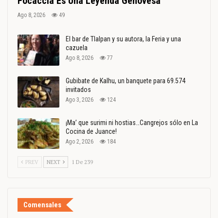
Focaccia Es Una Leyenda Genovesa
Ago 8, 2026
49
El bar de Tlalpan y su autora, la Feria y una
cazuela
Ago 8, 2026
77
Gubibate de Kalhu, un banquete para 69.574
invitados
Ago 3, 2026
124
¡Ma’ que surimi ni hostias…Cangrejos sólo en La
Cocina de Juance!
Ago 2, 2026
184
PREV
NEXT
1 De 239
Comensales