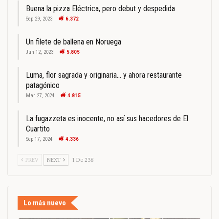
Buena la pizza Eléctrica, pero debut y despedida
Sep 29, 2023
6.372
Un filete de ballena en Noruega
Jun 12, 2023
5.805
Luma, flor sagrada y originaria… y ahora restaurante
patagónico
Mar 27, 2024
4.815
La fugazzeta es inocente, no así sus hacedores de El
Cuartito
Sep 17, 2024
4.336
PREV
NEXT
1 De 238
Lo más nuevo