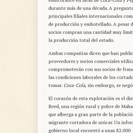
edulcorante en latas de
Coca-Cola
y
Pe
durante más de una década. A pregunta
principales filiales internacionales com
de producción y embotellado. A pesar de
socios compran una cantidad muy limi
la producción total del estado.
Ambas compañías dicen que han public
proveedores y socios comerciales utiliza
comprometerán con sus socios de franq
las condiciones laborales de los cortad
tomar.
Coca-Cola
, sin embargo, se negó
El corazón de esta explotación es el dis
Beed, una región rural y pobre de Maha
que alberga a gran parte de la població
migrante cortadora de azúcar. Un infor
gobierno local encuestó a unas 82.000