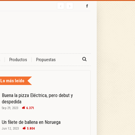
a
Productos
Propuestas
Lo más leído
Buena la pizza Eléctrica, pero debut y
despedida
Sep 29, 2023
6.371
Un filete de ballena en Noruega
Jun 12, 2023
5.804