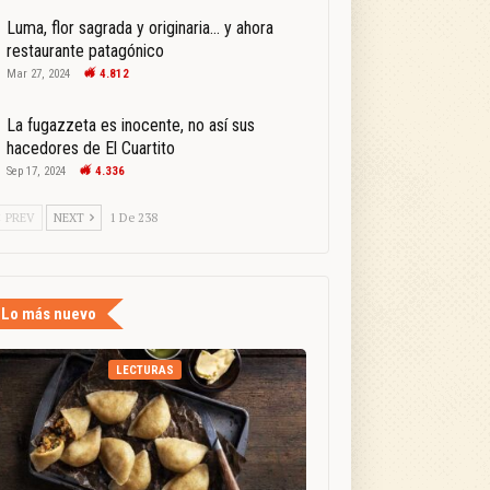
Luma, flor sagrada y originaria… y ahora
restaurante patagónico
Mar 27, 2024
4.812
La fugazzeta es inocente, no así sus
hacedores de El Cuartito
Sep 17, 2024
4.336
PREV
NEXT
1 De 238
Lo más nuevo
LECTURAS