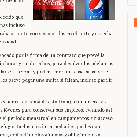
terilización
blecido que
ñas incluso
abajar junto con sus maridos en el corte y cosecha
tividad.
vocado por la firma de un contrato que prevé la
n horas y sin derechos, para devolver los adelantos
arse a la zona y poder tener una casa, si así se le
es prevé pagar una multa si faltan, incluso para ir
nsecuencia extrema de esta trampa financiera, es
as jóvenes para conservar sus empleos, evitando así
te el período menstrual en campamentos sin acceso
 refugio. Incluso los intermediarios que les dan
rarse, endeudándolos aún más y obligándolos a