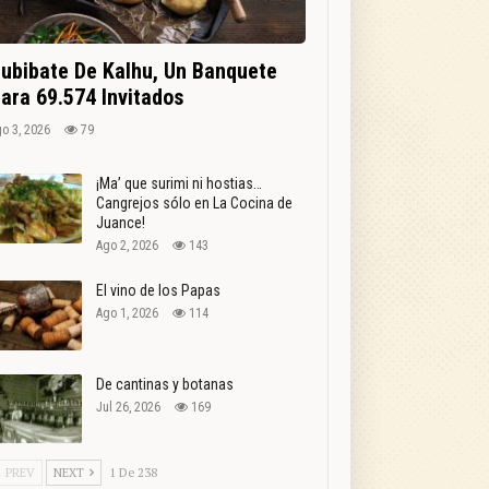
ubibate De Kalhu, Un Banquete
ara 69.574 Invitados
o 3, 2026
79
¡Ma’ que surimi ni hostias…
Cangrejos sólo en La Cocina de
Juance!
Ago 2, 2026
143
El vino de los Papas
Ago 1, 2026
114
De cantinas y botanas
Jul 26, 2026
169
PREV
NEXT
1 De 238