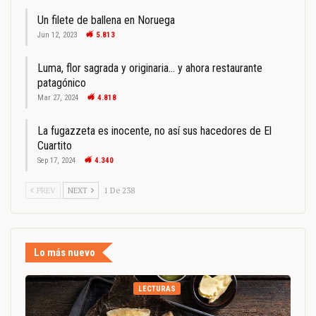
Un filete de ballena en Noruega
Jun 12, 2023
5.813
Luma, flor sagrada y originaria… y ahora restaurante
patagónico
Mar 27, 2024
4.818
La fugazzeta es inocente, no así sus hacedores de El
Cuartito
Sep 17, 2024
4.340
PREV
NEXT
1 De 238
Lo más nuevo
LECTURAS