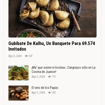
Gubibate De Kalhu, Un Banquete Para 69.574
Invitados
Ago 3, 2026
107
¡Ma’ que surimi ni hostias…Cangrejos sólo en La
Cocina de Juance!
Ago 2, 2026
172
El vino de los Papas
Ago 1, 2026
135