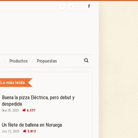
a
Productos
Propuestas
Lo más leído
Buena la pizza Eléctrica, pero debut y
despedida
Sep 29, 2023
6.377
Un filete de ballena en Noruega
Jun 12, 2023
5.813