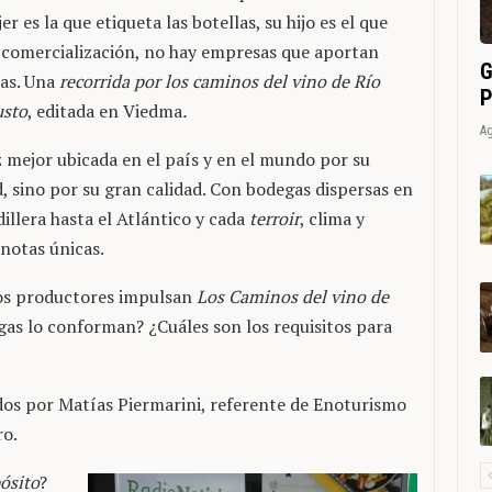
 es la que etiqueta las botellas, su hijo es el que
 comercialización, no hay empresas que aportan
G
ras. Una
recorrida por los caminos del vino de Río
P
usto
, editada en Viedma
.
Ag
z mejor ubicada en el país y en el mundo por su
, sino por su gran calidad. Con bodegas dispersas en
dillera hasta el Atlántico y cada
terroir
, clima y
notas únicas.
los productores impulsan
Los Caminos del vino de
gas lo conforman? ¿Cuáles son los requisitos para
dos por Matías Piermarini, referente de Enoturismo
ro.
ósito
?