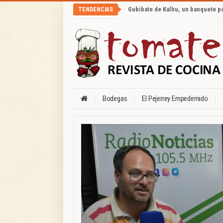
Gubibate de Kalhu, un banquete p
TENDENCIAS
Bodegas
El Pejerrey Empedernido