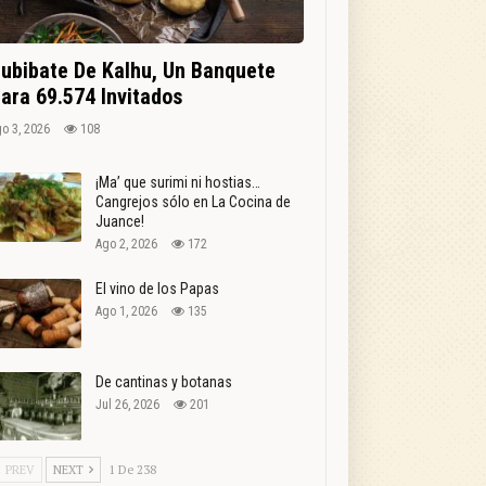
ubibate De Kalhu, Un Banquete
ara 69.574 Invitados
o 3, 2026
108
¡Ma’ que surimi ni hostias…
Cangrejos sólo en La Cocina de
Juance!
Ago 2, 2026
172
El vino de los Papas
Ago 1, 2026
135
De cantinas y botanas
Jul 26, 2026
201
PREV
NEXT
1 De 238