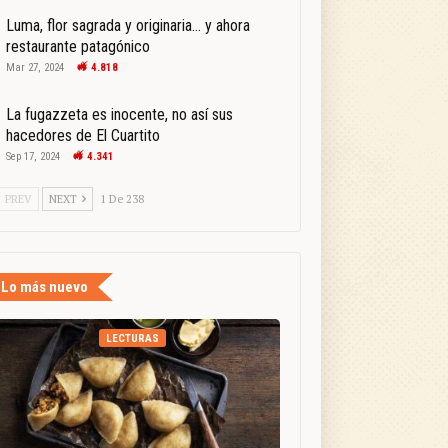
Luma, flor sagrada y originaria… y ahora
restaurante patagónico
Mar 27, 2024
4.818
La fugazzeta es inocente, no así sus
hacedores de El Cuartito
Sep 17, 2024
4.341
PREV
NEXT
1 De 238
Lo más nuevo
LECTURAS