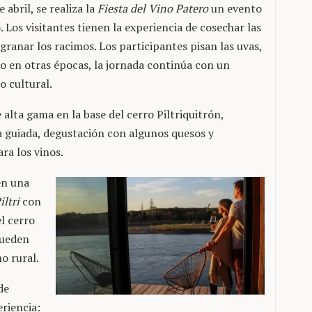
abril, se realiza la
Fiesta del Vino Patero
un evento
. Los visitantes tienen la experiencia de cosechar las
ranar los racimos. Los participantes pisan las uvas,
o en otras épocas, la jornada continúa con un
 cultural.
 alta gama en la base del cerro Piltriquitrón,
ta guiada, degustación con algunos quesos y
ra los vinos.
en una
iltri
con
el cerro
pueden
mo rural.
de
eriencia: